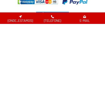
{ONDE_ESTAMOS}
{TELEFONE}
E-MAIL
DND® - 2026
Website desenvolvido por
Em caso de litígio de consumo, o consumir pode recorrer à seguinte entidade de
resolução alternativa de litígio de consumo:
Centro de Arbitragem de Conflitos de Consumo de Lisboa | Tel.: 218 807 030 |
www.centroarbitragemlisboa.pt
Para atualizações e mais informações, consulte o Portal do Consumir em
www.consumidor.pt
ao abrigo do artigo 18¼ da Lei n.¼ 144/2015 de 8 de setembro