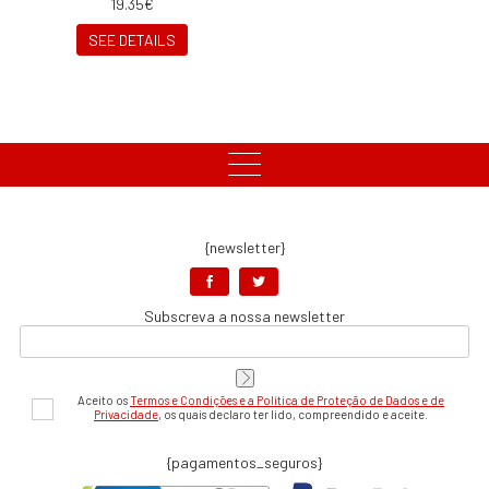
19.35€
SEE DETAILS
{newsletter}
Subscreva a nossa newsletter
Aceito os
Termos e Condições e a Política de Proteção de Dados e de
Privacidade
, os quais declaro ter lido, compreendido e aceite.
{pagamentos_seguros}