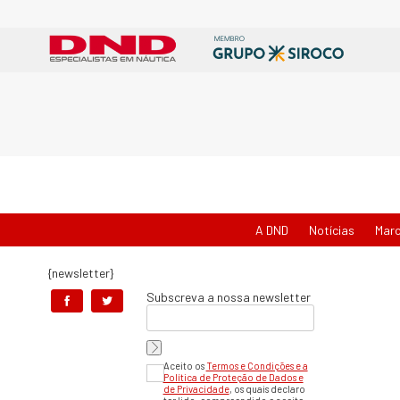
A DND
Notícias
Mar
{newsletter}
Subscreva a nossa newsletter
Aceito os
Termos e Condições e a
Política de Proteção de Dados e
de Privacidade
, os quais declaro