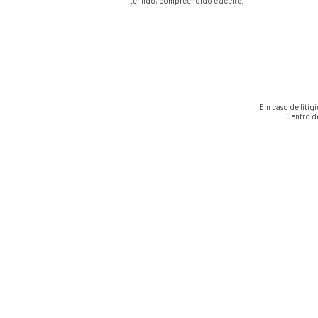
ter lido, compreendido e aceite.
Em caso de litíg
Centro d