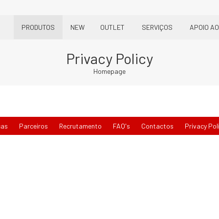
PRODUTOS
NEW
OUTLET
SERVIÇOS
APOIO AO
Privacy Policy
Homepage
cas
Parceiros
Recrutamento
FAQ's
Contactos
Privacy Pol