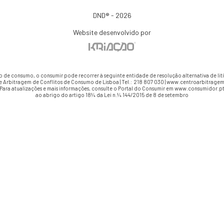
DND® - 2026
Website desenvolvido por
io de consumo, o consumir pode recorrer à seguinte entidade de resolução alternativa de li
e Arbitragem de Conflitos de Consumo de Lisboa | Tel.: 218 807 030 | www.centroarbitragem
Para atualizações e mais informações, consulte o Portal do Consumir em www.consumidor.p
ao abrigo do artigo 18¼ da Lei n.¼ 144/2015 de 8 de setembro