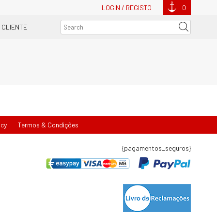
LOGIN / REGISTO
0
 CLIENTE
icy
Termos & Condições
{pagamentos_seguros}