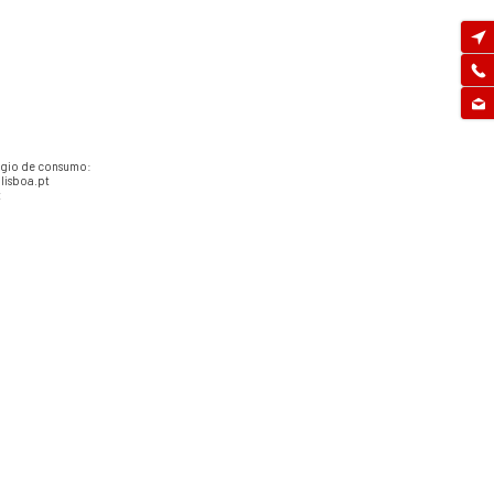
tígio de consumo:
lisboa.pt
t