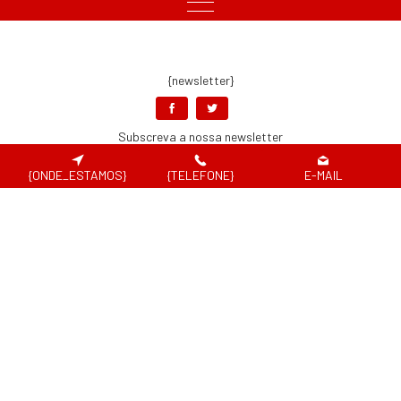
{newsletter}
Subscreva a nossa newsletter
{ONDE_ESTAMOS}
{TELEFONE}
E-MAIL
Aceito os
Termos e Condições e a Política de Proteção de Dados e de
Privacidade
, os quais declaro ter lido, compreendido e aceite.
{pagamentos_seguros}