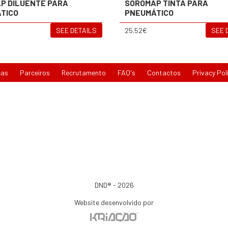
P DILUENTE PARA
SOROMAP TINTA PARA
TICO
PNEUMÁTICO
SEE DETAILS
25.52€
SEE 
cas
Parceiros
Recrutamento
FAQ's
Contactos
Privacy Pol
DND® - 2026
Website desenvolvido por