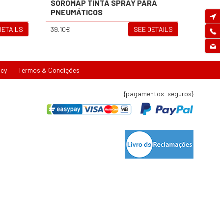
SOROMAP TINTA SPRAY PARA
PNEUMÁTICOS
DETAILS
39.10€
SEE DETAILS
icy
Termos & Condições
{pagamentos_seguros}