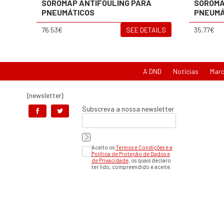
SOROMAP ANTIFOULING PARA
SOROMA
PNEUMÁTICOS
PNEUMÁ
76.53€
SEE DETAILS
35.77€
A DND
Notícias
Mar
{newsletter}
Subscreva a nossa newsletter
Aceito os
Termos e Condições e a
Política de Proteção de Dados e
de Privacidade
, os quais declaro
ter lido, compreendido e aceite.