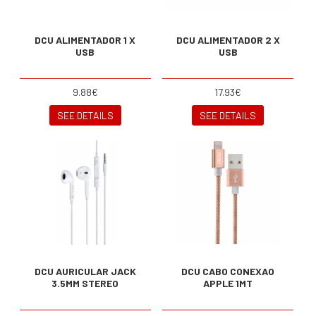
DCU ALIMENTADOR 1 X
DCU ALIMENTADOR 2 X
USB
USB
9.88€
17.93€
SEE DETAILS
SEE DETAILS
DCU AURICULAR JACK
DCU CABO CONEXAO
3.5MM STEREO
APPLE 1MT