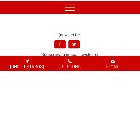
{newsletter}
Subscreva a nossa newsletter
{ONDE_ESTAMOS}
{TELEFONE}
E-MAIL
Aceito os
Termos e Condições e a Política de Proteção de Dados e de
Privacidade
, os quais declaro ter lido, compreendido e aceite.
{pagamentos_seguros}