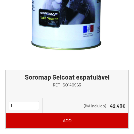
Soromap Gelcoat espatulável
REF:
SO140963
42.43€
(IVA incluído)
ADD