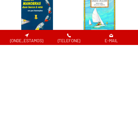
{ONDE_ESTAMOS}
{TELEFONE}
E-MAIL
TODAS AS MANOBRAS
VAMOS VELEJAR
17.55€
14.97€
SEE DETAILS
SEE DETAILS