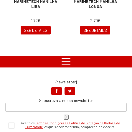
MARINETECH MANILHA
MARINETECH MANILHA
LIRA
LONGA
1.72€
2.70€
SEE DETAILS
SEE DETAILS
{newsletter}
Subscreva a nossa newsletter
Aceito os
Termos e Condições e a Política de Proteção de Dados e de
Privacidade
, os quais declaro ter lido, compreendido e aceite.