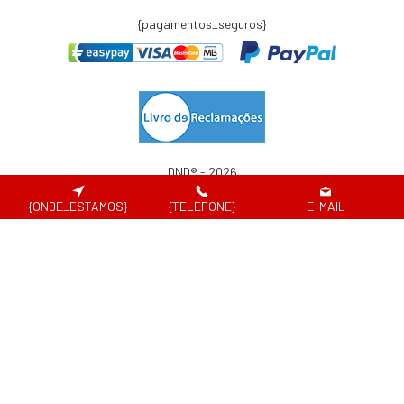
{pagamentos_seguros}
DND® - 2026
Website desenvolvido por
{ONDE_ESTAMOS}
{TELEFONE}
E-MAIL
Em caso de litígio de consumo, o consumir pode recorrer à seguinte entidade de
resolução alternativa de litígio de consumo:
Centro de Arbitragem de Conflitos de Consumo de Lisboa | Tel.: 218 807 030 |
www.centroarbitragemlisboa.pt
Para atualizações e mais informações, consulte o Portal do Consumir em
www.consumidor.pt
ao abrigo do artigo 18¼ da Lei n.¼ 144/2015 de 8 de setembro