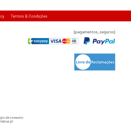
icy
Termos & Condições
{pagamentos_seguros}
tígio de consumo:
lisboa.pt
t