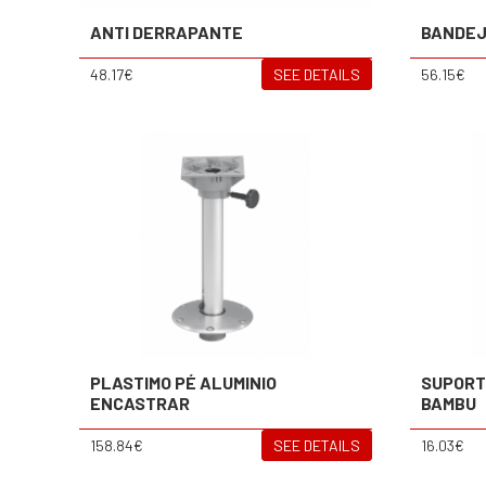
ANTI DERRAPANTE
BANDEJ
48.17€
SEE DETAILS
56.15€
PLASTIMO PÉ ALUMINIO
SUPORT
ENCASTRAR
BAMBU
158.84€
SEE DETAILS
16.03€