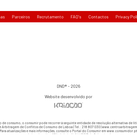
cas
Parceiros
Recrutamento
FAQ's
Contactos
Privacy Pol
DND® - 2026
Website desenvolvido por
io de consumo, o consumir pode recorrer à seguinte entidade de resolução alternativa de li
e Arbitragem de Conflitos de Consumo de Lisboa | Tel.: 218 807 030 | www.centroarbitragem
Para atualizações e mais informações, consulte o Portal do Consumir em www.consumidor.p
ao abrigo do artigo 18¼ da Lei n.¼ 144/2015 de 8 de setembro