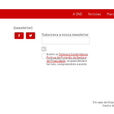
A DND
Notícias
Mar
{newsletter}
Subscreva a nossa newsletter
Aceito os
Termos e Condições e a
Política de Proteção de Dados e
de Privacidade
, os quais declaro
ter lido, compreendido e aceite.
Em caso de litíg
Centro d