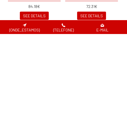
84.18€
72.31€
SEE DETAILS
SEE DETAILS
{ONDE_ESTAMOS}
{TELEFONE}
E-MAIL
NAUTOS MOITÃO
NAUTOS MOITÃO VIOLINO
GIRATÓRIO SINGLE
C/ MORDEDOR BECKET
VERTICAL LINE 28
PLAIN 45
21.94€
82.32€
SEE DETAILS
SEE DETAILS