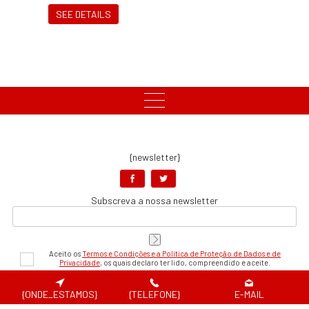
SEE DETAILS
{newsletter}
Subscreva a nossa newsletter
Aceito os
Termos e Condições e a Política de Proteção de Dados e de
Privacidade
, os quais declaro ter lido, compreendido e aceite.
{pagamentos_seguros}
{ONDE_ESTAMOS}
{TELEFONE}
E-MAIL