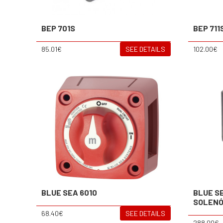
BEP 701S
BEP 711
85.01€
SEE DETAILS
102.00€
BLUE SEA 6010
BLUE SE
SOLENÓ
68.40€
SEE DETAILS
288.00€