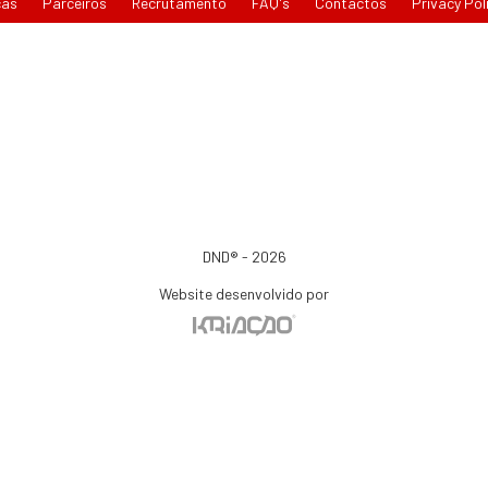
cas
Parceiros
Recrutamento
FAQ's
Contactos
Privacy Pol
DND® - 2026
Website desenvolvido por
io de consumo, o consumir pode recorrer à seguinte entidade de resolução alternativa de li
e Arbitragem de Conflitos de Consumo de Lisboa | Tel.: 218 807 030 | www.centroarbitragem
Para atualizações e mais informações, consulte o Portal do Consumir em www.consumidor.p
ao abrigo do artigo 18¼ da Lei n.¼ 144/2015 de 8 de setembro