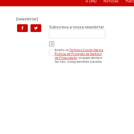
A DND
Notícias
Mar
{newsletter}
Subscreva a nossa newsletter
Aceito os
Termos e Condições e a
Política de Proteção de Dados e
de Privacidade
, os quais declaro
ter lido, compreendido e aceite.
Em caso de litíg
Centro d