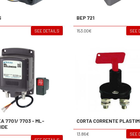
S
BEP 721
SEE DETAILS
153.00€
SEE 
A 7701/ 7703 - ML-
CORTA CORRENTE PLASTI
IDE
13.86€
SEE 
SEE DETAILS