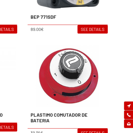
BEP 771SDF
DETAILS
89.00€
SEE DETAILS
MO
PLASTIMO COMUTADOR DE
BATERIA
DETAILS
39.36€
SEE DETAILS