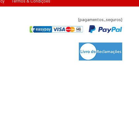
icy
Termos & Condições
{pagamentos_seguros}
tígio de consumo:
lisboa.pt
t