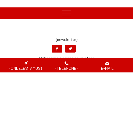
{newsletter}
Subscreva a nossa newsletter
{ONDE_ESTAMOS}
{TELEFONE}
E-MAIL
Aceito os
Termos e Condições e a Política de Proteção de Dados e de
Privacidade
, os quais declaro ter lido, compreendido e aceite.
{pagamentos_seguros}