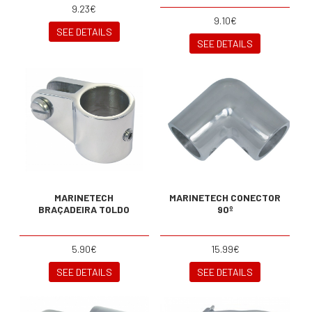
9.23€
9.10€
SEE DETAILS
SEE DETAILS
MARINETECH
MARINETECH CONECTOR
BRAÇADEIRA TOLDO
90º
5.90€
15.99€
SEE DETAILS
SEE DETAILS