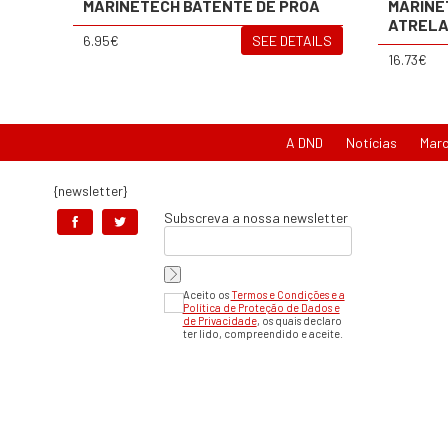
MARINETECH BATENTE DE PROA
MARINE
ATREL
6.95€
SEE DETAILS
16.73€
A DND
Notícias
Mar
{newsletter}
Subscreva a nossa newsletter
Aceito os
Termos e Condições e a
Política de Proteção de Dados e
de Privacidade
, os quais declaro
ter lido, compreendido e aceite.