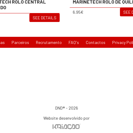
TECH ROLO CENTRAL
MARINETECH ROLO DE QUI
ADO
6.95€
SEE 
SEE DETAILS
cas
Parceiros
Recrutamento
FAQ's
Contactos
Privacy Pol
DND® - 2026
Website desenvolvido por