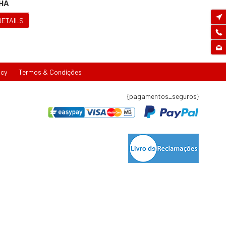
LHA
DETAILS
icy
Termos & Condições
{pagamentos_seguros}