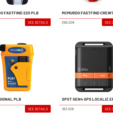
O FASTFIND 220 PLB
MCMURDO FASTFIND CREW1
SEE DETAILS
396.00€
SEE 
SIGNAL PLB
SPOT GEN4 GPS LOCALIZ.
SEE DETAILS
182.00€
SEE 