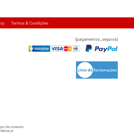
icy
Termos & Condições
{pagamentos_seguros}
tígio de consumo:
lisboa.pt