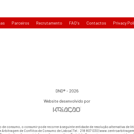
cas
Parceiros
Recrutamento
FAQ's
Contactos
Privacy Pol
DND® - 2026
Website desenvolvido por
io de consumo, o consumir pode recorrer à seguinte entidade de resolução alternativa de li
e Arbitragem de Conflitos de Consumo de Lisboa | Tel.: 218 807 030 | www.centroarbitragem