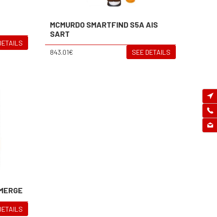
MCMURDO SMARTFIND S5A AIS
SART
DETAILS
843.01€
SEE DETAILS
EMERGE
DETAILS