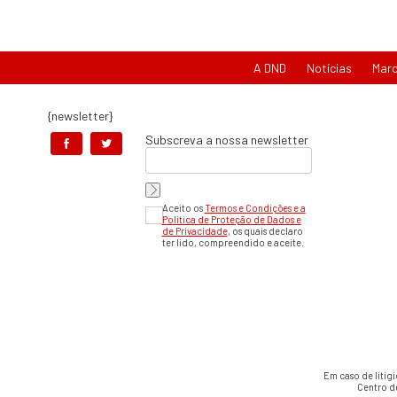
A DND
Notícias
Mar
{newsletter}
Subscreva a nossa newsletter
Aceito os
Termos e Condições e a
Política de Proteção de Dados e
de Privacidade
, os quais declaro
ter lido, compreendido e aceite.
Em caso de litíg
Centro d