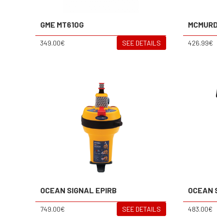
GME MT610G
MCMURD
349.00€
SEE DETAILS
426.99€
OCEAN SIGNAL EPIRB
OCEAN 
749.00€
SEE DETAILS
483.00€