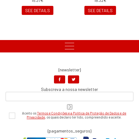
15.37€
18.32€
SEE DETAILS
SEE DETAILS
{newsletter}
Subscreva a nossa newsletter
Aceito os
Termos e Condições e a Política de Proteção de Dados e de
Privacidade
, os quais declaro ter lido, compreendido e aceite.
{pagamentos_seguros}