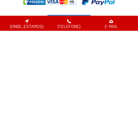
{ONDE_ESTAMOS}
{TELEFONE}
E-MAIL
DND® - 2026
Website desenvolvido por
Em caso de litígio de consumo, o consumir pode recorrer à seguinte entidade de
resolução alternativa de litígio de consumo:
Centro de Arbitragem de Conflitos de Consumo de Lisboa | Tel.: 218 807 030 |
www.centroarbitragemlisboa.pt
Para atualizações e mais informações, consulte o Portal do Consumir em
www.consumidor.pt
ao abrigo do artigo 18¼ da Lei n.¼ 144/2015 de 8 de setembro