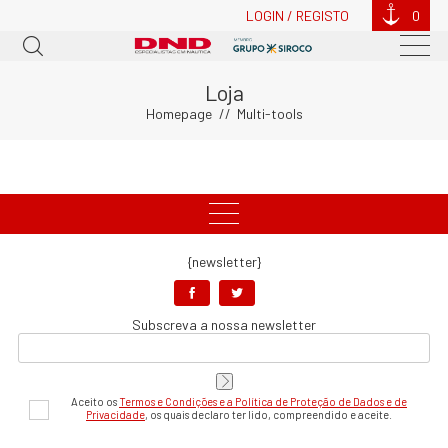
LOGIN / REGISTO
0
Loja
Homepage
Multi-tools
{newsletter}
Subscreva a nossa newsletter
Aceito os
Termos e Condições e a Política de Proteção de Dados e de
Privacidade
, os quais declaro ter lido, compreendido e aceite.