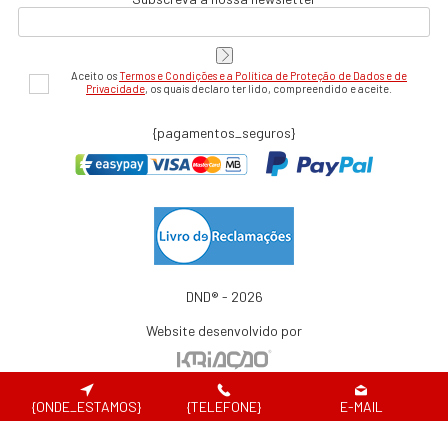
Aceito os
Termos e Condições e a Política de Proteção de Dados e de
Privacidade
, os quais declaro ter lido, compreendido e aceite.
{pagamentos_seguros}
DND® - 2026
Website desenvolvido por
{ONDE_ESTAMOS}
{TELEFONE}
E-MAIL
Em caso de litígio de consumo, o consumir pode recorrer à seguinte entidade de
resolução alternativa de litígio de consumo:
Centro de Arbitragem de Conflitos de Consumo de Lisboa | Tel.: 218 807 030 |