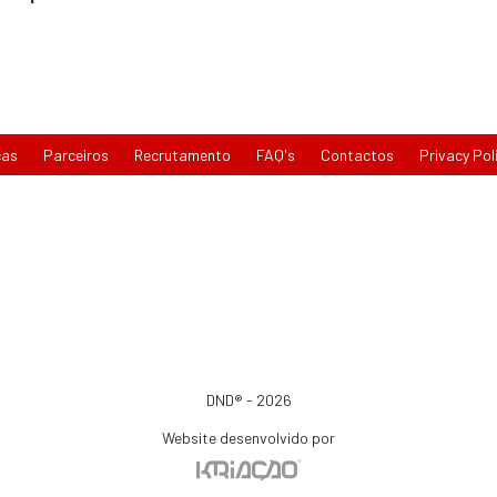
cas
Parceiros
Recrutamento
FAQ's
Contactos
Privacy Pol
DND® - 2026
Website desenvolvido por