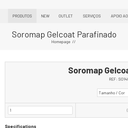
PRODUTOS
NEW
OUTLET
SERVIÇOS
APOIO AO
Soromap Gelcoat Parafinado
Homepage
Soromap Gelcoa
REF:
SO14
Tamanho / Cor
Specifications