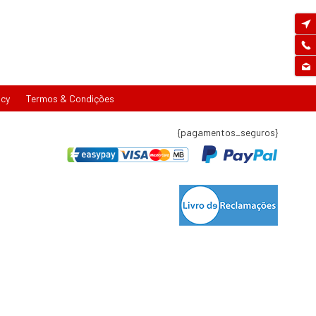
icy
Termos & Condições
{pagamentos_seguros}