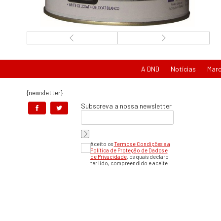
A DND
Notícias
Mar
{newsletter}
Subscreva a nossa newsletter
Aceito os
Termos e Condições e a
Política de Proteção de Dados e
de Privacidade
, os quais declaro
ter lido, compreendido e aceite.