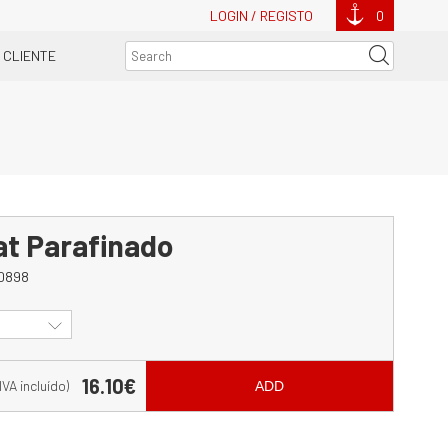
LOGIN / REGISTO
0
 CLIENTE
t Parafinado
0898
16.10€
(IVA incluído)
ADD