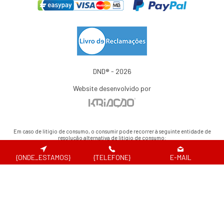
DND® - 2026
Website desenvolvido por
Em caso de litígio de consumo, o consumir pode recorrer à seguinte entidade de
resolução alternativa de litígio de consumo:
Centro de Arbitragem de Conflitos de Consumo de Lisboa | Tel.: 218 807 030 |
www.centroarbitragemlisboa.pt
{ONDE_ESTAMOS}
{TELEFONE}
E-MAIL
Para atualizações e mais informações, consulte o Portal do Consumir em
www.consumidor.pt
ao abrigo do artigo 18¼ da Lei n.¼ 144/2015 de 8 de setembro