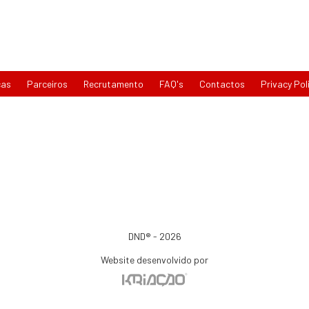
cas
Parceiros
Recrutamento
FAQ's
Contactos
Privacy Pol
DND® - 2026
Website desenvolvido por