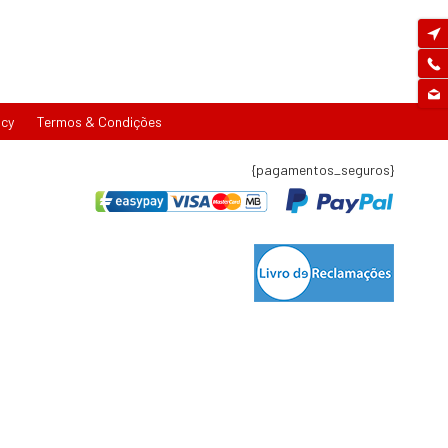
icy
Termos & Condições
{pagamentos_seguros}