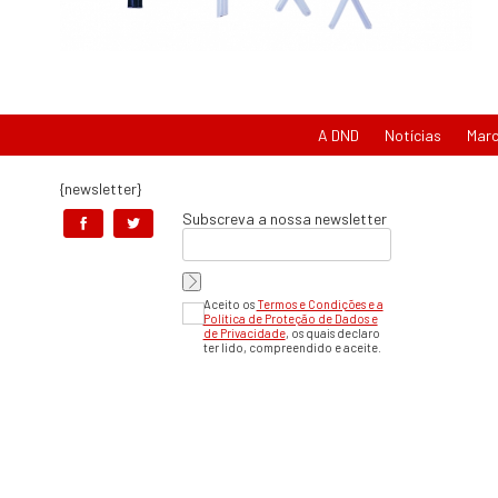
A DND
Notícias
Mar
{newsletter}
Subscreva a nossa newsletter
Aceito os
Termos e Condições e a
Política de Proteção de Dados e
de Privacidade
, os quais declaro
ter lido, compreendido e aceite.