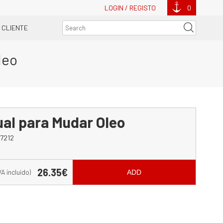
LOGIN / REGISTO
0
 CLIENTE
leo
al para Mudar Oleo
7212
26.35€
VA incluído)
ADD