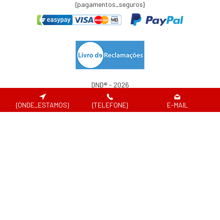
{pagamentos_seguros}
DND® - 2026
Website desenvolvido por
{ONDE_ESTAMOS}
{TELEFONE}
E-MAIL
Em caso de litígio de consumo, o consumir pode recorrer à seguinte entidade de
resolução alternativa de litígio de consumo:
Centro de Arbitragem de Conflitos de Consumo de Lisboa | Tel.: 218 807 030 |
www.centroarbitragemlisboa.pt
Para atualizações e mais informações, consulte o Portal do Consumir em
www.consumidor.pt
ao abrigo do artigo 18¼ da Lei n.¼ 144/2015 de 8 de setembro