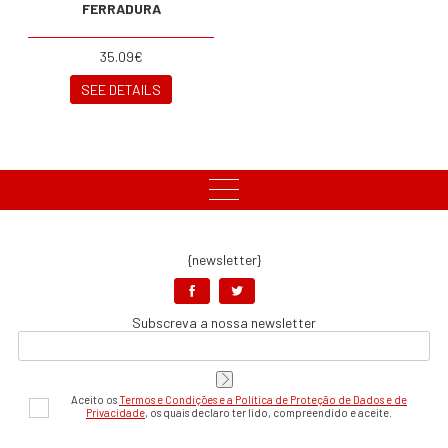
FERRADURA
35.09€
SEE DETAILS
{newsletter}
Subscreva a nossa newsletter
Aceito os
Termos e Condições e a Política de Proteção de Dados e de
Privacidade
, os quais declaro ter lido, compreendido e aceite.