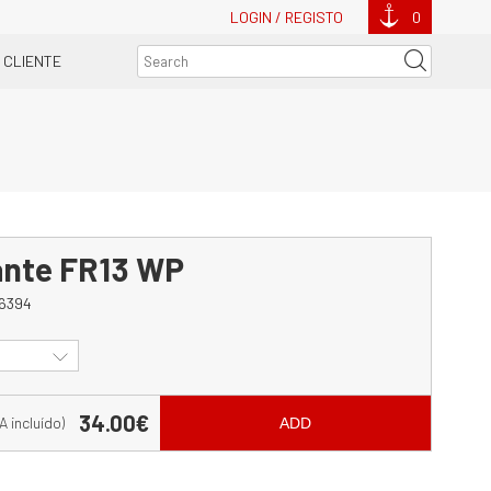
LOGIN / REGISTO
0
 CLIENTE
lante FR13 WP
6394
34.00€
VA incluído)
ADD