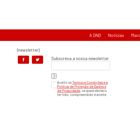
A DND
Notícias
Mar
{newsletter}
Subscreva a nossa newsletter
Aceito os
Termos e Condições e a
Política de Proteção de Dados e
de Privacidade
, os quais declaro
ter lido, compreendido e aceite.