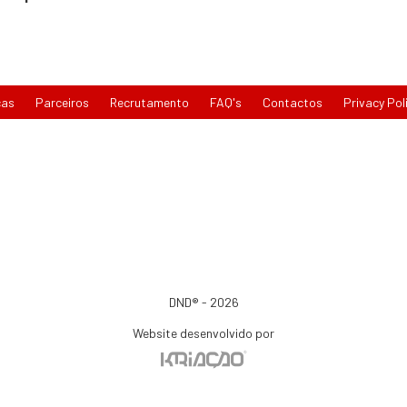
cas
Parceiros
Recrutamento
FAQ's
Contactos
Privacy Pol
DND® - 2026
Website desenvolvido por