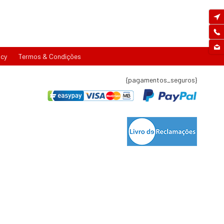
icy
Termos & Condições
{pagamentos_seguros}