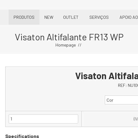
PRODUTOS
NEW
OUTLET
SERVIÇOS
APOIO AO
Visaton Altifalante FR13 WP
Homepage
Visaton Altifa
REF:
NU10
Cor
(I
Specifications