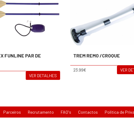
X FUNLINE PAR DE
TREM REMO /CROQUE
23.99€
VER D
VER DETALHES
Parceiros
Recrutamento
FAQ's
Contactos
Política de Priv