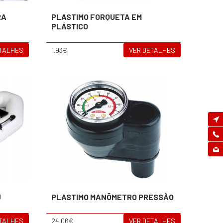
RA
PLASTIMO FORQUETA EM
PLÁSTICO
ETALHES
1.93€
VER DETALHES
J
PLASTIMO MANÕMETRO PRESSÃO
ETALHES
24.06€
VER DETALHES