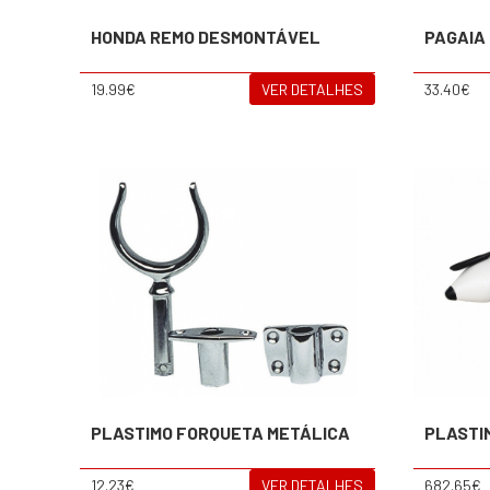
HONDA REMO DESMONTÁVEL
PAGAIA
19.99€
VER DETALHES
33.40€
PLASTIMO FORQUETA METÁLICA
PLASTI
12.23€
VER DETALHES
682.65€