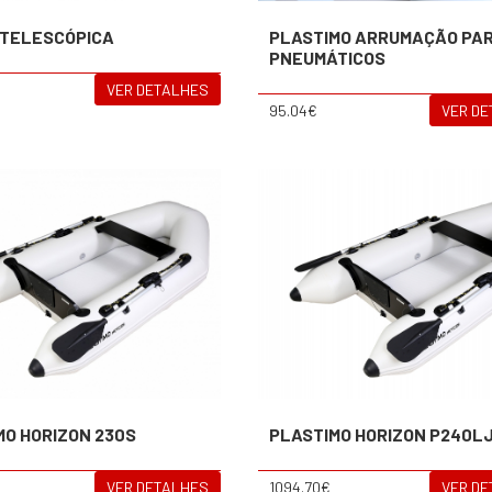
 TELESCÓPICA
PLASTIMO ARRUMAÇÃO PA
PNEUMÁTICOS
VER DETALHES
95.04€
VER D
MO HORIZON 230S
PLASTIMO HORIZON P240L
VER DETALHES
1094.70€
VER D