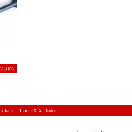
ETALHES
acidade
Termos & Condições