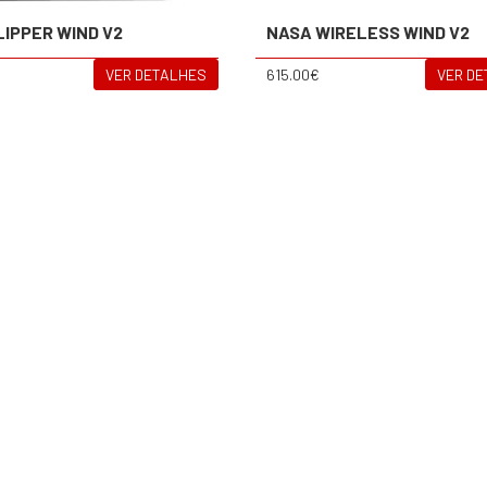
LIPPER WIND V2
NASA WIRELESS WIND V2
VER DETALHES
615.00€
VER D