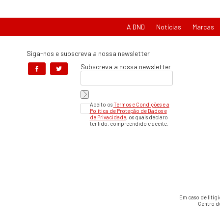
A DND
Notícias
Marcas
Siga-nos e subscreva a nossa newsletter
Subscreva a nossa newsletter
Aceito os
Termos e Condições e a
Política de Proteção de Dados e
de Privacidade
, os quais declaro
ter lido, compreendido e aceite.
Em caso de litíg
Centro d