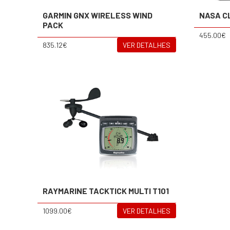
GARMIN GNX WIRELESS WIND
NASA C
PACK
455.00€
835.12€
VER DETALHES
RAYMARINE TACKTICK MULTI T101
1099.00€
VER DETALHES