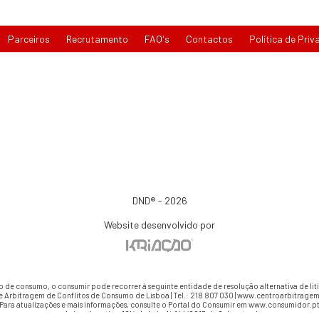
Parceiros
Recrutamento
FAQ's
Contactos
Política de Priv
DND® - 2026
Website desenvolvido por
io de consumo, o consumir pode recorrer à seguinte entidade de resolução alternativa de li
e Arbitragem de Conflitos de Consumo de Lisboa | Tel.: 218 807 030 | www.centroarbitragem
Para atualizações e mais informações, consulte o Portal do Consumir em www.consumidor.p
ao abrigo do artigo 18¼ da Lei n.¼ 144/2015 de 8 de setembro