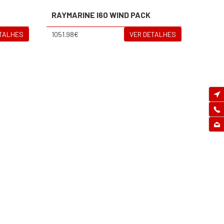
RAYMARINE I60 WIND PACK
ETALHES
1051.98€
VER DETALHES