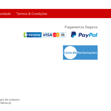
acidade
Termos & Condições
Pagamentos Seguros
tígio de consumo:
lisboa.pt
t