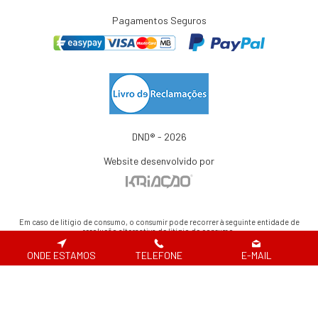
Pagamentos Seguros
DND® - 2026
Website desenvolvido por
Em caso de litígio de consumo, o consumir pode recorrer à seguinte entidade de
resolução alternativa de litígio de consumo:
Centro de Arbitragem de Conflitos de Consumo de Lisboa | Tel.: 218 807 030 |
www.centroarbitragemlisboa.pt
ONDE ESTAMOS
TELEFONE
E-MAIL
Para atualizações e mais informações, consulte o Portal do Consumir em
www.consumidor.pt
ao abrigo do artigo 18¼ da Lei n.¼ 144/2015 de 8 de setembro