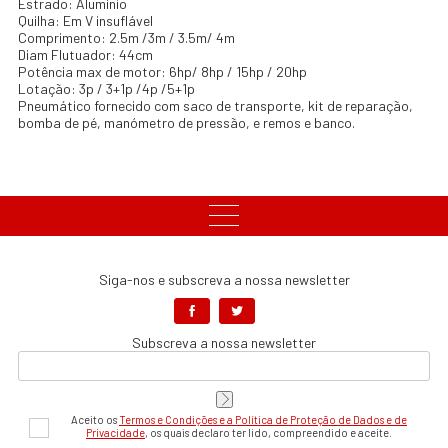
Estrado: Alumínio
Quilha: Em V insuflável
Comprimento: 2.5m /3m / 3.5m/ 4m
Diam Flutuador: 44cm
Potência max de motor: 6hp/ 8hp / 15hp / 20hp
Lotação: 3p / 3+1p /4p /5+1p
Pneumático fornecido com saco de transporte, kit de reparação,
bomba de pé, manómetro de pressão, e remos e banco.
Siga-nos e subscreva a nossa newsletter
Subscreva a nossa newsletter
Aceito os
Termos e Condições e a Política de Proteção de Dados e de
Privacidade
, os quais declaro ter lido, compreendido e aceite.