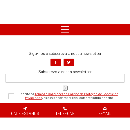
Siga-nos e subscreva a nossa newsletter
Subscreva a nossa newsletter
Aceito os
Termos e Condições e a Política de Proteção de Dados e de
Privacidade
, os quais declaro ter lido, compreendido e aceite.
Pagamentos Seguros
ONDE ESTAMOS
TELEFONE
E-MAIL