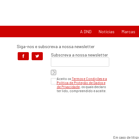
A DND
Notícias
Marcas
Siga-nos e subscreva a nossa newsletter
Subscreva a nossa newsletter
Aceito os
Termos e Condições e a
Política de Proteção de Dados e
de Privacidade
, os quais declaro
ter lido, compreendido e aceite.
Em caso de litíg