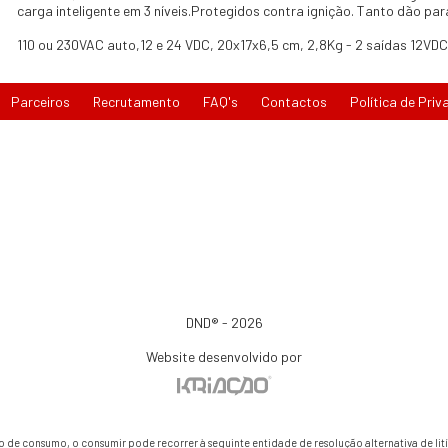
carga inteligente em 3 níveis.Protegidos contra ignição. Tanto dão par
110 ou 230VAC auto,12 e 24 VDC, 20x17x6,5 cm, 2,8Kg - 2 saídas 12VDC
Parceiros
Recrutamento
FAQ's
Contactos
Política de Priv
DND® - 2026
Website desenvolvido por
io de consumo, o consumir pode recorrer à seguinte entidade de resolução alternativa de li