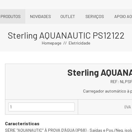
PRODUTOS
NOVIDADES
OUTLET
SERVIÇOS
APOIO AO
Sterling AQUANAUTIC PS12122
Homepage
Eletricidade
Sterling AQUAN
REF:
NLPSP
Carregador automático à p
(IVA
Características
SÉRIE "AQUANAUTIC" À PROVA D'ÁGUA (IP68) : Saídas e Pos./Neg. iso