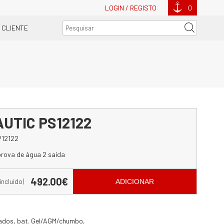
LOGIN / REGISTO
0
 CLIENTE
AUTIC PS12122
12122
rova de água 2 saída
492.00€
 incluído)
ADICIONAR
lados, bat. Gel/AGM/chumbo,