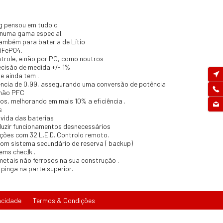
ng pensou em tudo o
 numa gama especial.
 também para bateria de Lítio
LiFeP04.
trole, e não por PC, como noutros
recisão de medida +/- 1%
e ainda tem .
tência de 0,99, assegurando uma conversão de potência
 não PFC
os, melhorando em mais 10% a eficiência .
s
ida das baterias .
eduzir funcionamentos desnecessários
ções com 32 L.E.D. Controlo remoto.
 com sistema secundário de reserva ( backup)
ems chec)k .
metais não ferrosos na sua construção .
pinga na parte superior.
acidade
Termos & Condições