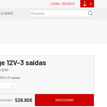
LOGIN / REGISTO
0
 CLIENTE
ge 12V-3 saídas
U1230
12V e 3 saídas
528.90€
 incluído)
ADICIONAR