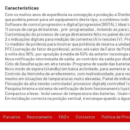
Características
Com os muitos anos de experiência na concepção e produção a Sterli
que poderia pensar para um equipamento deste tipo, e combinou tudo
Software de control progressivo e digital (progressive DIGITAL). Ideal
11 curvas de carga de baterias , pré- programadas , incluindo as para 
Customização do processo de carga diretamente feito no painel de con
2 x indicações digitais para medição de correntes (A) e tensões (V) . P
1 x medidor de potência para mostrar que potência de reserva a unidad
PFC (correção do fator de potência), activo até valor de Fator de Po
à volta dos 90%, por oposição à média de 50% da anterior tecnologia
Nova retificação sincronizada de saída, ao contrário da saída por díod
Ciclo de Desulfatação em alta tensão .Programa de saúde das bateria
Novo modo de espera (standby) em baixa actividade, para aumentar a v
Controlo da Ventoínha de arrefecimento, com multivelocidade, para r
mesmo em situações de temperaturas muito elevadas. Painel de indica
Flutuação da alta tensão controlada ( processor digitally controlled )
Pesquisa Interna e sistema de verificação de bom funcionamento (syst
Compactos e leves . Inclui sensor de temperatura das baterias . Usam 
Em instalação correcta na posição vertical, é estanque quando a água 
Parceiros
Recrutamento
FAQ's
Contactos
Política de Priv