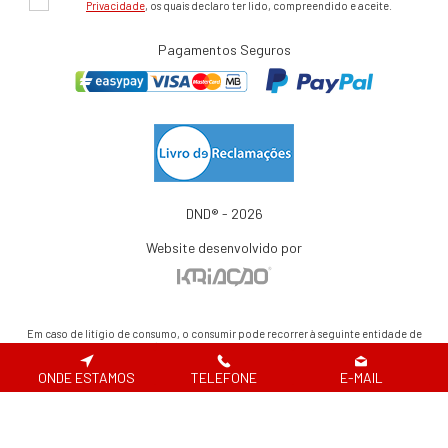
Privacidade
, os quais declaro ter lido, compreendido e aceite.
Pagamentos Seguros
DND® - 2026
Website desenvolvido por
Em caso de litígio de consumo, o consumir pode recorrer à seguinte entidade de
resolução alternativa de litígio de consumo:
Centro de Arbitragem de Conflitos de Consumo de Lisboa | Tel.: 218 807 030 |
www.centroarbitragemlisboa.pt
ONDE ESTAMOS
TELEFONE
E-MAIL
Para atualizações e mais informações, consulte o Portal do Consumir em
www.consumidor.pt
ao abrigo do artigo 18¼ da Lei n.¼ 144/2015 de 8 de setembro