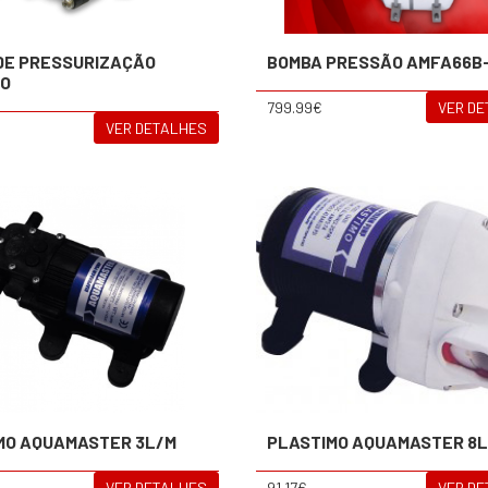
DE PRESSURIZAÇÃO
BOMBA PRESSÃO AMFA66B-
LO
799.99€
VER D
VER DETALHES
MO AQUAMASTER 3L/M
PLASTIMO AQUAMASTER 8
VER DETALHES
91.17€
VER D