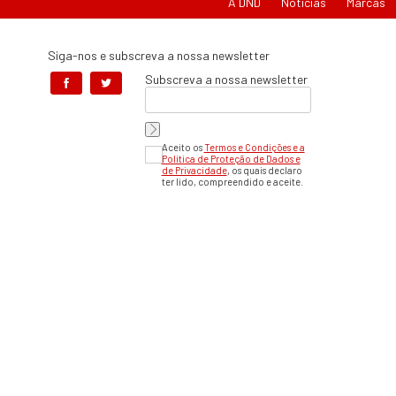
A DND
Notícias
Marcas
Siga-nos e subscreva a nossa newsletter
Subscreva a nossa newsletter
Aceito os
Termos e Condições e a
Política de Proteção de Dados e
de Privacidade
, os quais declaro
ter lido, compreendido e aceite.
Em caso de litíg
Centro d