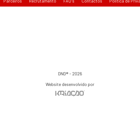
Parceiros
Recrutamento
FAQ's
Contactos
Política de Priv
DND® - 2026
Website desenvolvido por
io de consumo, o consumir pode recorrer à seguinte entidade de resolução alternativa de li
e Arbitragem de Conflitos de Consumo de Lisboa | Tel.: 218 807 030 | www.centroarbitragem
Para atualizações e mais informações, consulte o Portal do Consumir em www.consumidor.p
ao abrigo do artigo 18¼ da Lei n.¼ 144/2015 de 8 de setembro