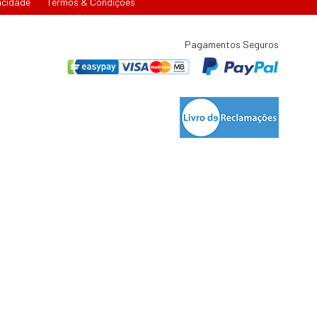
acidade
Termos & Condições
Pagamentos Seguros
tígio de consumo:
lisboa.pt
t