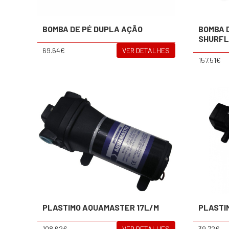
BOMBA DE PÉ DUPLA AÇÃO
BOMBA 
SHURF
69.64€
VER DETALHES
157.51€
PLASTIMO AQUAMASTER 17L/M
PLASTI
108.62€
VER DETALHES
39.72€