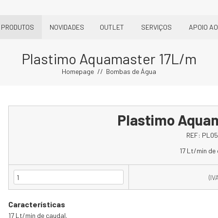
PRODUTOS
NOVIDADES
OUTLET
SERVIÇOS
APOIO AO
Plastimo Aquamaster 17L/m
Homepage
Bombas de Água
Plastimo Aqua
REF:
PL05
17 Lt/min de 
(IV
Características
17 Lt/min de caudal.