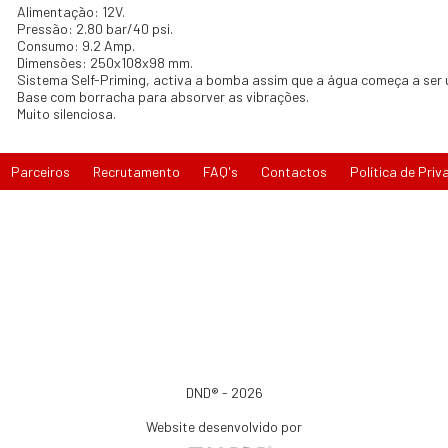
Alimentação: 12V.
Pressão: 2.80 bar/40 psi.
Consumo: 9.2 Amp.
Dimensões: 250x108x98 mm.
Sistema Self-Priming, activa a bomba assim que a água começa a ser u
Base com borracha para absorver as vibrações.
Muito silenciosa.
Parceiros
Recrutamento
FAQ's
Contactos
Política de Priv
DND® - 2026
Website desenvolvido por