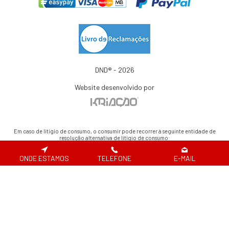
DND® - 2026
Website desenvolvido por
Em caso de litígio de consumo, o consumir pode recorrer à seguinte entidade de
resolução alternativa de litígio de consumo:
Centro de Arbitragem de Conflitos de Consumo de Lisboa | Tel.: 218 807 030 |
www.centroarbitragemlisboa.pt
ONDE ESTAMOS
TELEFONE
E-MAIL
Para atualizações e mais informações, consulte o Portal do Consumir em
www.consumidor.pt
ao abrigo do artigo 18¼ da Lei n.¼ 144/2015 de 8 de setembro