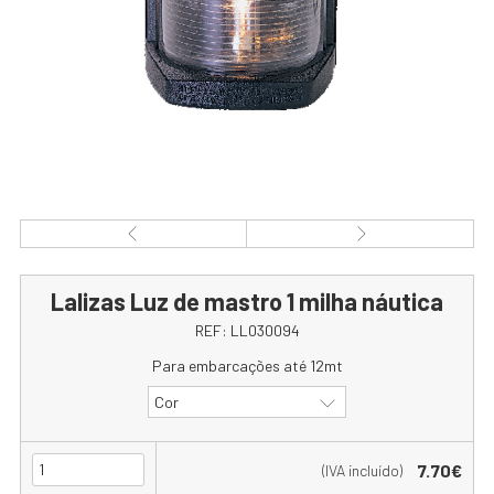
Lalizas Luz de mastro 1 milha náutica
REF:
LL030094
Para embarcações até 12mt
Cor
7.70€
(IVA incluído)