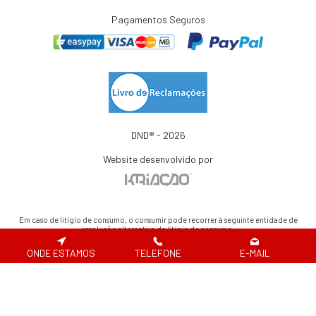
Pagamentos Seguros
DND® - 2026
Website desenvolvido por
Em caso de litígio de consumo, o consumir pode recorrer à seguinte entidade de
resolução alternativa de litígio de consumo:
Centro de Arbitragem de Conflitos de Consumo de Lisboa | Tel.: 218 807 030 |
www.centroarbitragemlisboa.pt
ONDE ESTAMOS
TELEFONE
E-MAIL
Para atualizações e mais informações, consulte o Portal do Consumir em
www.consumidor.pt
ao abrigo do artigo 18¼ da Lei n.¼ 144/2015 de 8 de setembro