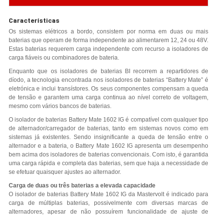
Características
Os sistemas elétricos a bordo, consistem por norma em duas ou mais
baterias que operam de forma independente ao alimentarem 12, 24 ou 48V.
Estas baterias requerem carga independente com recurso a isoladores de
carga fiáveis ou combinadores de bateria.
Enquanto que os isoladores de baterias BI recorrem a repartidores de
díodo, a tecnologia encontrada nos isoladores de baterias “Battery Mate” é
eletrónica e inclui transístores. Os seus componentes compensam a queda
de tensão e garantem uma carga continua ao nível correto de voltagem,
mesmo com vários bancos de baterias.
O isolador de baterias Battery Mate 1602 IG é compatível com qualquer tipo
de alternador/carregador de baterias, tanto em sistemas novos como em
sistemas já existentes. Sendo insignificante a queda de tensão entre o
alternador e a bateria, o Battery Mate 1602 IG apresenta um desempenho
bem acima dos isoladores de baterias convencionais. Com isto, é garantida
uma carga rápida e completa das baterias, sem que haja a necessidade de
se efetuar quaisquer ajustes ao alternador.
Carga de duas ou três baterias a elevada capacidade
O isolador de baterias Battery Mate 1602 IG da Mastervolt é indicado para
carga de múltiplas baterias, possivelmente com diversas marcas de
alternadores, apesar de não possuírem funcionalidade de ajuste de