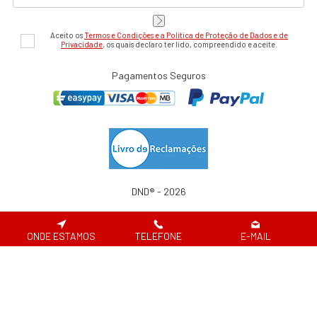
Aceito os
Termos e Condições e a Política de Proteção de Dados e de
Privacidade
, os quais declaro ter lido, compreendido e aceite.
Pagamentos Seguros
DND® - 2026
Website desenvolvido por
ONDE ESTAMOS
TELEFONE
E-MAIL
Em caso de litígio de consumo, o consumir pode recorrer à seguinte entidade de
resolução alternativa de litígio de consumo:
Centro de Arbitragem de Conflitos de Consumo de Lisboa | Tel.: 218 807 030 |
www.centroarbitragemlisboa.pt
Para atualizações e mais informações, consulte o Portal do Consumir em