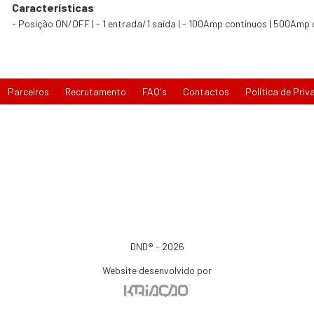
Características
- Posição ON/OFF | - 1 entrada/1 saída | - 100Amp contínuos | 500Amp
Parceiros
Recrutamento
FAQ's
Contactos
Política de Priv
DND® - 2026
Website desenvolvido por