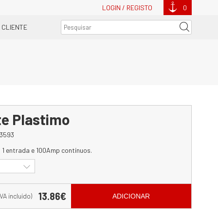
LOGIN / REGISTO
0
 CLIENTE
te Plastimo
3593
 1 entrada e 100Amp contínuos.
13.86€
IVA incluído)
ADICIONAR