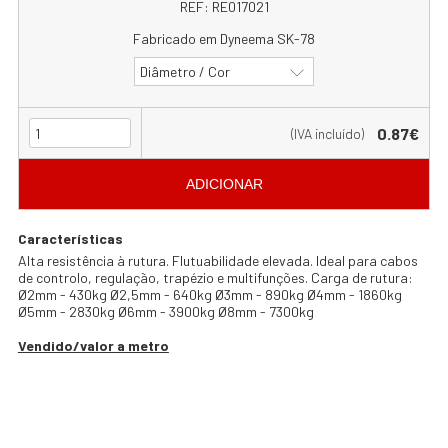
REF:
RE017021
Fabricado em Dyneema SK-78
Diâmetro / Cor
0.87€
(IVA incluído)
ADICIONAR
Características
Alta resistência à rutura. Flutuabilidade elevada. Ideal para cabos
de controlo, regulação, trapézio e multifunções. Carga de rutura:
Ø2mm - 430kg Ø2,5mm - 640kg Ø3mm - 890kg Ø4mm - 1860kg
Ø5mm - 2830kg Ø6mm - 3900kg Ø8mm - 7300kg
Vendido/valor a metro