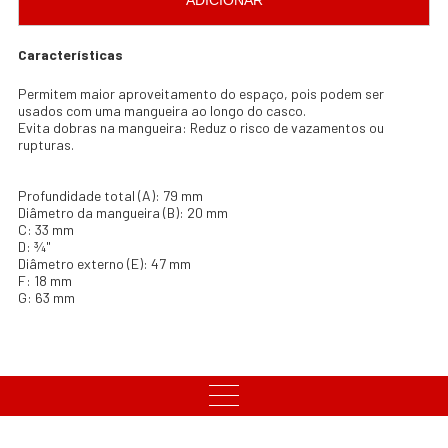
ADICIONAR
Características
Permitem maior aproveitamento do espaço, pois podem ser
usados com uma mangueira ao longo do casco.
Evita dobras na mangueira: Reduz o risco de vazamentos ou
rupturas.
Profundidade total (A): 79 mm
Diâmetro da mangueira (B): 20 mm
C: 33 mm
D: ¾"
Diâmetro externo (E): 47 mm
F: 18 mm
G: 63 mm