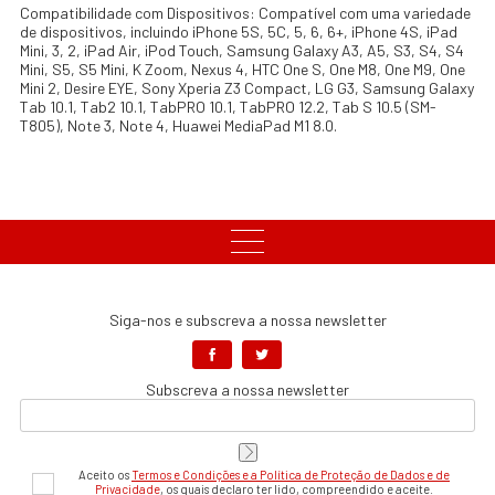
Compatibilidade com Dispositivos: Compatível com uma variedade
de dispositivos, incluindo iPhone 5S, 5C, 5, 6, 6+, iPhone 4S, iPad
Mini, 3, 2, iPad Air, iPod Touch, Samsung Galaxy A3, A5, S3, S4, S4
Mini, S5, S5 Mini, K Zoom, Nexus 4, HTC One S, One M8, One M9, One
Mini 2, Desire EYE, Sony Xperia Z3 Compact, LG G3, Samsung Galaxy
Tab 10.1, Tab2 10.1, TabPRO 10.1, TabPRO 12.2, Tab S 10.5 (SM-
T805), Note 3, Note 4, Huawei MediaPad M1 8.0.
Siga-nos e subscreva a nossa newsletter
Subscreva a nossa newsletter
Aceito os
Termos e Condições e a Política de Proteção de Dados e de
Privacidade
, os quais declaro ter lido, compreendido e aceite.