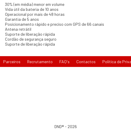
30% (em média) menor em volume
Vida útil da bateria de 10 anos
Operacional por mais de 48 horas
Garantia de 5 anos
Posicionamento rápido e preciso com GPS de 66 canais
Antena retrátil
Suporte de liberação rápida
Cordão de segurança seguro
Suporte de liberação rápida
Parceiros
Recrutamento
FAQ's
Contactos
Política de Priv
DND® - 2026