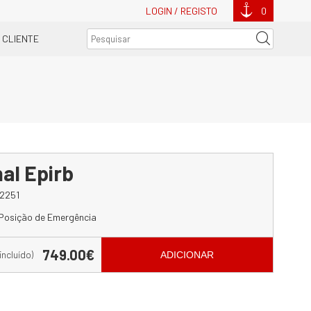
LOGIN / REGISTO
0
 CLIENTE
al Epirb
2251
 Posição de Emergência
749.00€
 incluído)
ADICIONAR