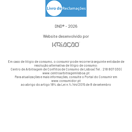
DND® - 2026
Website desenvolvido por
Em caso de litígio de consumo, o consumir pode recorrer à seguinte entidade de
resolução alternativa de litígio de consumo:
Centro de Arbitragem de Conflitos de Consumo de Lisboa | Tel.: 218 807 030 |
www.centroarbitragemlisboa.pt
Para atualizações e mais informações, consulte o Portal do Consumir em
www.consumidor.pt
ao abrigo do artigo 18¼ da Lei n.¼ 144/2015 de 8 de setembro