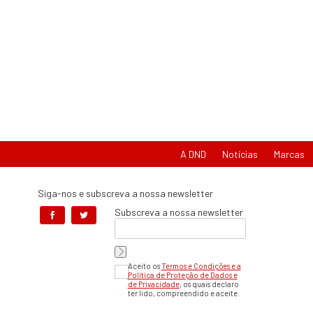
A DND
Notícias
Marcas
Siga-nos e subscreva a nossa newsletter
Subscreva a nossa newsletter
Aceito os
Termos e Condições e a
Política de Proteção de Dados e
de Privacidade
, os quais declaro
ter lido, compreendido e aceite.