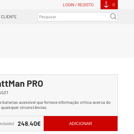
LOGIN / REGISTO
0
 CLIENTE
attMan PRO
4537
 baterias acessível que fornece informação crítica acerca do
 quaisquer circunstâncias.
248.40€
incluído)
ADICIONAR