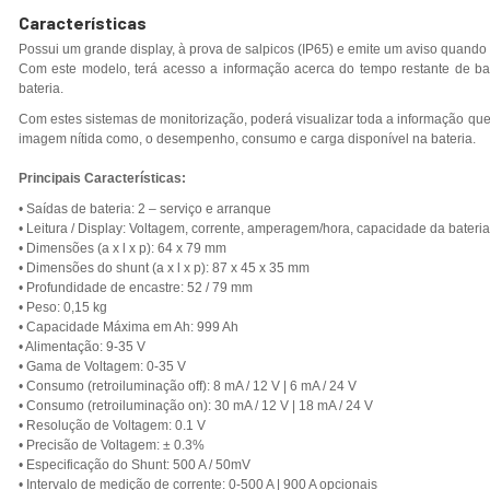
Características
Possui um grande display, à prova de salpicos (IP65) e emite um aviso quando 
Com este modelo, terá acesso a informação acerca do tempo restante de bat
bateria.
Com estes sistemas de monitorização, poderá visualizar toda a informação que 
imagem nítida como, o desempenho, consumo e carga disponível na bateria.
Principais Características:
• Saídas de bateria: 2 – serviço e arranque
• Leitura / Display: Voltagem, corrente, amperagem/hora, capacidade da bateri
• Dimensões (a x l x p): 64 x 79 mm
• Dimensões do shunt (a x l x p): 87 x 45 x 35 mm
• Profundidade de encastre: 52 / 79 mm
• Peso: 0,15 kg
• Capacidade Máxima em Ah: 999 Ah
• Alimentação: 9-35 V
• Gama de Voltagem: 0-35 V
• Consumo (retroiluminação off): 8 mA / 12 V | 6 mA / 24 V
• Consumo (retroiluminação on): 30 mA / 12 V | 18 mA / 24 V
• Resolução de Voltagem: 0.1 V
• Precisão de Voltagem: ± 0.3%
• Especificação do Shunt: 500 A / 50mV
• Intervalo de medição de corrente: 0-500 A | 900 A opcionais