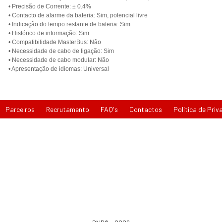
• Precisão de Corrente: ± 0.4%
• Contacto de alarme da bateria: Sim, potencial livre
• Indicação do tempo restante de bateria: Sim
• Histórico de informação: Sim
• Compatibilidade MasterBus: Não
• Necessidade de cabo de ligação: Sim
• Necessidade de cabo modular: Não
• Apresentação de idiomas: Universal
Parceiros
Recrutamento
FAQ's
Contactos
Política de Priv