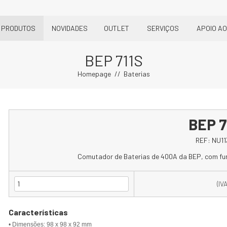
PRODUTOS
NOVIDADES
OUTLET
SERVIÇOS
APOIO AO
BEP 711S
Homepage
Baterias
BEP 7
REF:
NU11
Comutador de Baterias de 400A da BEP, com fu
(IV
Características
• Dimensões: 98 x 98 x 92 mm