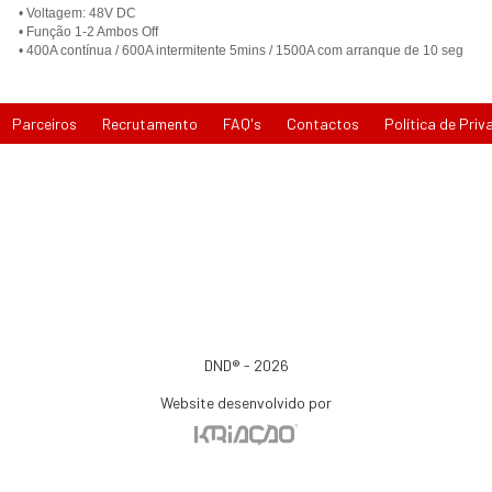
• Voltagem: 48V DC
• Função 1-2 Ambos Off
• 400A contínua / 600A intermitente 5mins / 1500A com arranque de 10 seg
Parceiros
Recrutamento
FAQ's
Contactos
Política de Priv
DND® - 2026
Website desenvolvido por