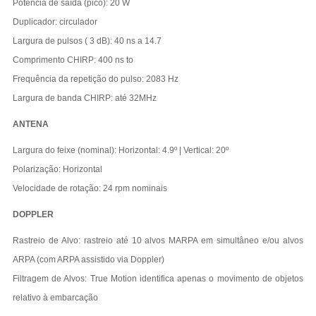
Potência de saída (pico): 20 W
Duplicador: circulador
Largura de pulsos ( 3 dB): 40 ns a 14.7
Comprimento CHIRP: 400 ns to
Frequência da repetição do pulso: 2083 Hz
Largura de banda CHIRP: até 32MHz
ANTENA
Largura do feixe (nominal): Horizontal: 4.9º | Vertical: 20º
Polarização: Horizontal
Velocidade de rotação: 24 rpm nominais
DOPPLER
Rastreio de Alvo: rastreio até 10 alvos MARPA em simultâneo e/ou alvos
ARPA (com ARPA assistido via Doppler)
Filtragem de Alvos: True Motion identifica apenas o movimento de objetos
relativo à embarcação