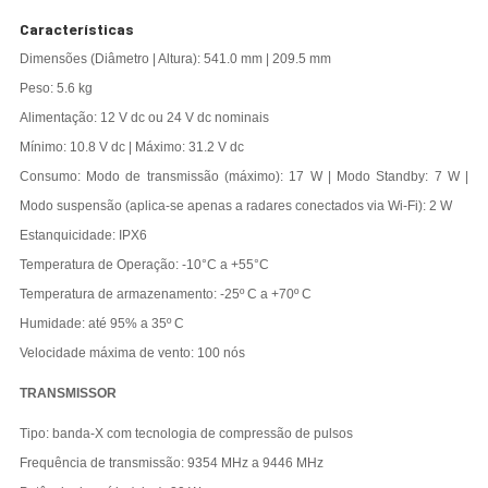
Características
Dimensões (Diâmetro | Altura): 541.0 mm | 209.5 mm
Peso: 5.6 kg
Alimentação: 12 V dc ou 24 V dc nominais
Mínimo: 10.8 V dc | Máximo: 31.2 V dc
Consumo: Modo de transmissão (máximo): 17 W | Modo Standby: 7 W |
Modo suspensão (aplica-se apenas a radares conectados via Wi-Fi): 2 W
Estanquicidade: IPX6
Temperatura de Operação: -10°C a +55°C
Temperatura de armazenamento: -25º C a +70º C
Humidade: até 95% a 35º C
Velocidade máxima de vento: 100 nós
TRANSMISSOR
Tipo: banda-X com tecnologia de compressão de pulsos
Frequência de transmissão: 9354 MHz a 9446 MHz