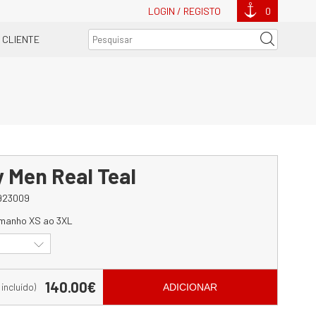
LOGIN / REGISTO
0
 CLIENTE
y Men Real Teal
923009
amanho XS ao 3XL
140.00€
 incluído)
ADICIONAR