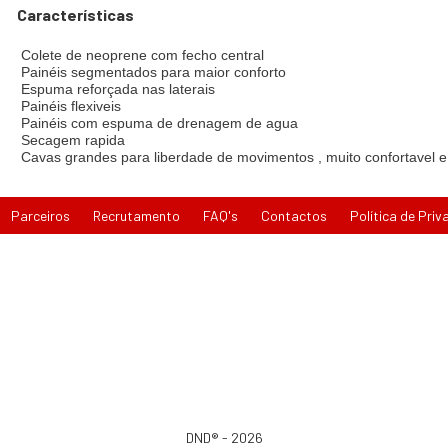
Características
Colete de neoprene com fecho central
Painéis segmentados para maior conforto
Espuma reforçada nas laterais
Painéis flexiveis
Painéis com espuma de drenagem de agua
Secagem rapida
Cavas grandes para liberdade de movimentos , muito confortavel e
Parceiros
Recrutamento
FAQ's
Contactos
Política de Priv
DND® - 2026