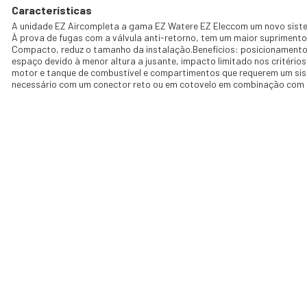
Características
A unidade EZ Aircompleta a gama EZ Watere EZ Eleccom um novo sist
À prova de fugas com a válvula anti-retorno, tem um maior suprimento
Compacto, reduz o tamanho da instalação.Benefícios: posicionamento m
espaço devido à menor altura a jusante, impacto limitado nos critéri
motor e tanque de combustível e compartimentos que requerem um si
necessário com um conector reto ou em cotovelo em combinação com as