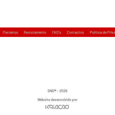
Parceiros
Recrutamento
FAQ's
Contactos
Política de Priv
DND® - 2026
Website desenvolvido por