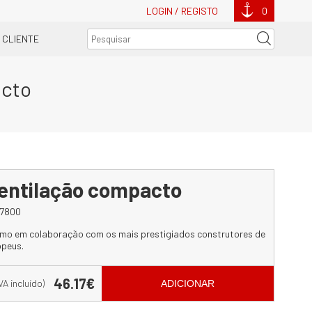
LOGIN / REGISTO
0
 CLIENTE
acto
ventilação compacto
7800
stimo em colaboração com os mais prestigiados construtores de
opeus.
46.17€
IVA incluído)
ADICIONAR