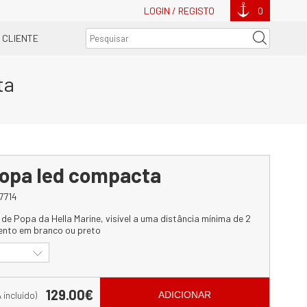
LOGIN / REGISTO
0
 CLIENTE
ta
 popa led compacta
7714
 Popa da Hella Marine, visível a uma distância mínima de 2
ento em branco ou preto
129.00€
A incluído)
ADICIONAR