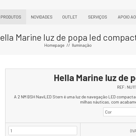
PRODUTOS
NOVIDADES
OUTLET
SERVIÇOS
APOIO AO
ella Marine luz de popa led compac
Homepage
Iluminação
Hella Marine luz de
REF:
NU11
A 2 NM BSH NaviLED Stern é uma luz de navegação LED compacta de
milhas náuticas, com acabam
Cor
(IV