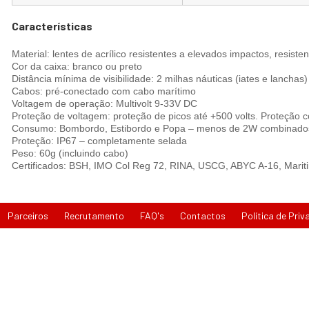
Características
Material: lentes de acrílico resistentes a elevados impactos, resiste
Cor da caixa: branco ou preto
Distância mínima de visibilidade: 2 milhas náuticas (iates e lanchas)
Cabos: pré-conectado com cabo marítimo
Voltagem de operação: Multivolt 9-33V DC
Proteção de voltagem: proteção de picos até +500 volts. Proteção c
Consumo: Bombordo, Estibordo e Popa – menos de 2W combinado
Proteção: IP67 – completamente selada
Peso: 60g (incluindo cabo)
Certificados: BSH, IMO Col Reg 72, RINA, USCG, ABYC A-16, Mari
Parceiros
Recrutamento
FAQ's
Contactos
Política de Priv