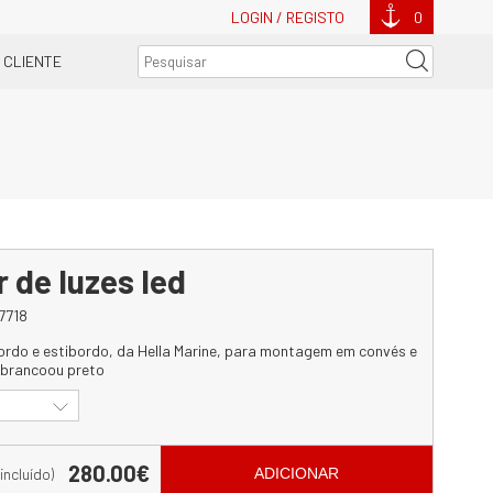
LOGIN / REGISTO
0
 CLIENTE
r de luzes led
7718
rdo e estibordo, da Hella Marine, para montagem em convés e
brancoou preto
280.00€
 incluído)
ADICIONAR