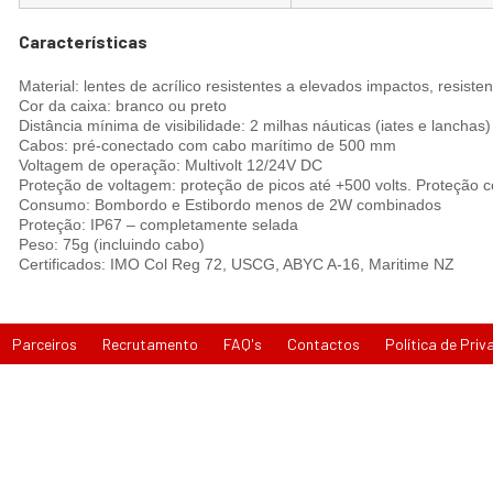
Características
Material: lentes de acrílico resistentes a elevados impactos, resiste
Cor da caixa: branco ou preto
Distância mínima de visibilidade: 2 milhas náuticas (iates e lanchas)
Cabos: pré-conectado com cabo marítimo de 500 mm
Voltagem de operação: Multivolt 12/24V DC
Proteção de voltagem: proteção de picos até +500 volts. Proteção c
Consumo: Bombordo e Estibordo menos de 2W combinados
Proteção: IP67 – completamente selada
Peso: 75g (incluindo cabo)
Certificados: IMO Col Reg 72, USCG, ABYC A-16, Maritime NZ
Parceiros
Recrutamento
FAQ's
Contactos
Política de Priv