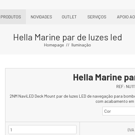
PRODUTOS
NOVIDADES
OUTLET
SERVIÇOS
APOIO AO
Hella Marine par de luzes led
Homepage
Iluminação
Hella Marine pa
REF:
NU11
2NM NaviLED Deck Mount par de luzes LED de navegação para bombo
com acabamento em 
Cor
(IVA