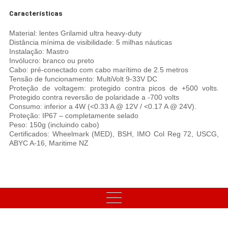
Características
Material: lentes Grilamid ultra heavy-duty
Distância mínima de visibilidade: 5 milhas náuticas
Instalação: Mastro
Invólucro: branco ou preto
Cabo: pré-conectado com cabo marítimo de 2.5 metros
Tensão de funcionamento: MultiVolt 9-33V DC
Proteção de voltagem: protegido contra picos de +500 volts.
Protegido contra reversão de polaridade a -700 volts
Consumo: inferior a 4W (<0.33 A @ 12V / <0.17 A @ 24V).
Proteção: IP67 – completamente selado
Peso: 150g (incluindo cabo)
Certificados: Wheelmark (MED), BSH, IMO Col Reg 72, USCG,
ABYC A-16, Maritime NZ