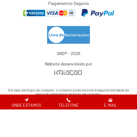
Pagamentos Seguros
DND® - 2026
Website desenvolvido por
Em caso de litígio de consumo, o consumir pode recorrer à seguinte entidade de
resolução alternativa de litígio de consumo:
Centro de Arbitragem de Conflitos de Consumo de Lisboa | Tel.: 218 807 030 |
www.centroarbitragemlisboa.pt
ONDE ESTAMOS
TELEFONE
E-MAIL
Para atualizações e mais informações, consulte o Portal do Consumir em
www.consumidor.pt
ao abrigo do artigo 18¼ da Lei n.¼ 144/2015 de 8 de setembro